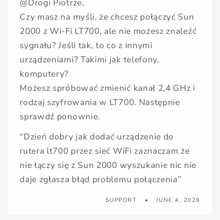
@Drogi Piotrze,
Czy masz na myśli, że chcesz połączyć Sun
2000 z Wi-Fi LT700, ale nie możesz znaleźć
sygnału? Jeśli tak, to co z innymi
urządzeniami? Takimi jak telefony,
komputery?
Możesz spróbować zmienić kanał 2,4 GHz i
rodzaj szyfrowania w LT700. Następnie
sprawdź ponownie.
“Dzień dobry jak dodać urządzenie do
rutera lt700 przez sieć WiFi zaznaczam że
nie łączy się z Sun 2000 wyszukanie nic nie
daje zgłasza błąd problemu połączenia”
SUPPORT
JUNE 4, 2026