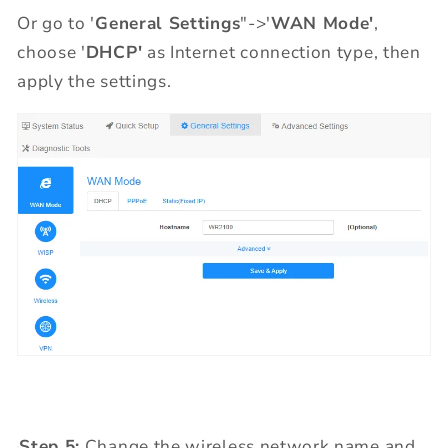
Or go to '
General Settings
"->'
WAN Mode'
,
choose '
DHCP'
as Internet connection type, then
apply the settings.
Step 5:
Change the wireless network name and