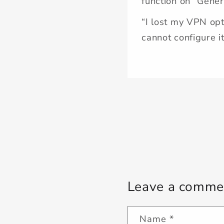
function on “Gener
“I lost my VPN opti
cannot configure i
Leave a comme
Name
*