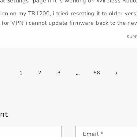
al Settings” page if it is working on Wireless Rou
on on my TR1200, i tried resetting it to older versi
t for VPN i cannot update firmware back to the new
SUP
1
…
2
3
58
nt
Email
*