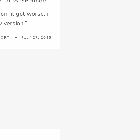
ter or WISP mode.
on, it got worse, i
 version.”
PORT
JULY 27, 2026