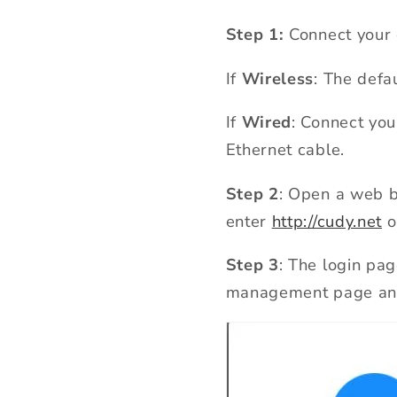
Step 1:
Connect your 
If
Wireless
: The defa
If
Wired
: Connect yo
Ethernet cable.
Step 2
: Open a web b
enter
http://cudy.net
o
Step 3
: The login pa
management page and