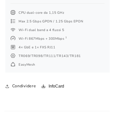
CPU dual-core da 1,15 GHz
Max 2.5 Gbps GPON / 1.25 Gbps EPON
Wi-Fi dual band a 4 flussi 5
1
Wi-Fi 867Mbps + 300Mbps
4× GbE e 1× FXS RJ11
TR069/TR098/TR111/TR143/TR181
EasyMesh
Condividere
InfoCard