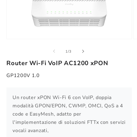
Apri
Ap
contenuti
co
multimediali
mu
su
1
/
3
1
2
in
in
Router Wi-Fi VoIP AC1200 xPON
finestra
fi
modale
m
GP1200V 1.0
Un router xPON Wi-Fi 6 con VoIP, doppia
modalità GPON/EPON, CWMP, OMCI, QoS a 4
code e EasyMesh, adatto per
l'implementazione di soluzioni FTTx con servizi
vocali avanzati,