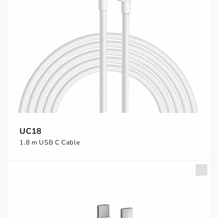
UC18
1.8 m USB C Cable