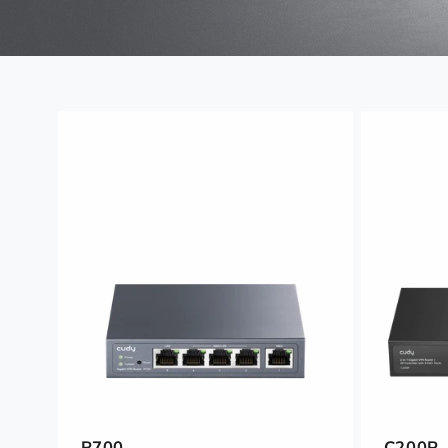
R700
C200P