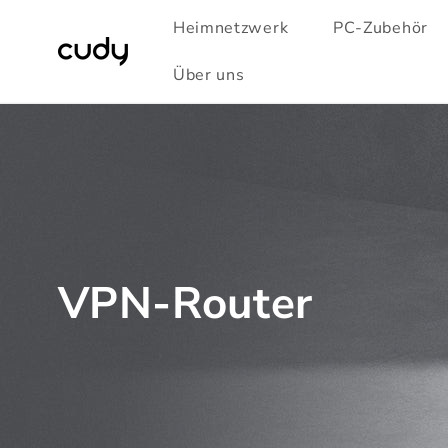
Direkt
zum
Heimnetzwerk
PC-Zubehör
Inhalt
Über uns
VPN-Router