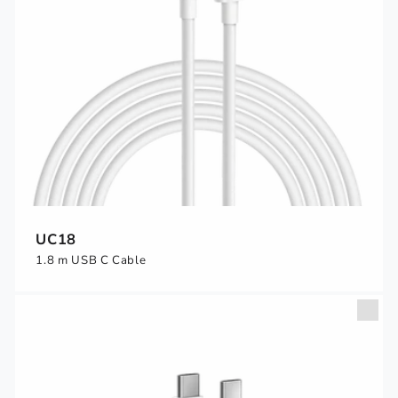
UC18
1.8 m USB C Cable