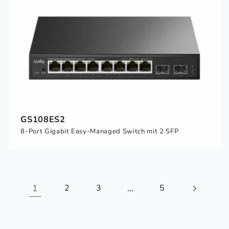
GS108ES2
8-Port Gigabit Easy-Managed Switch mit 2 SFP
1
2
3
…
5