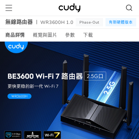
跳至內
容
無線路由器
WR3600H 1.0
Phase-Out
有新硬體版本
商品詳情
概覽與圖片
參數
下載
Amazon
A+
Content