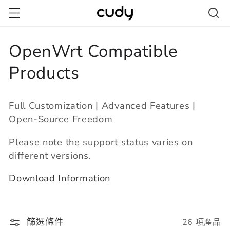
跳至內
容
商
OpenWrt Compatible
品
Products
系
Full Customization | Advanced Features |
列
Open-Source Freedom
:
Please note the support status varies on
different versions.
Download Information
篩選條件
26 項產品