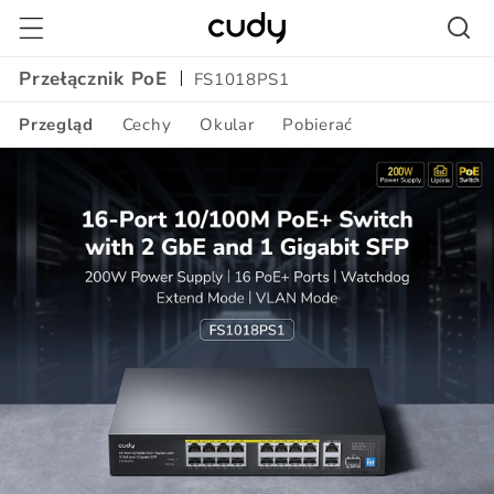
Przejdź
do
treści
Przełącznik PoE
FS1018PS1
Przegląd
Cechy
Okular
Pobierać
Amazon
A+
Content