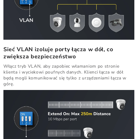
Sieć VLAN izoluje porty łącza w dół, co
zwiększa bezpieczeństwo
Włącz tryb VLAN, aby zapobiec włamaniom po stronie
klienta i wyciekowi poufnych danych. Klienci łącza w dół
będą mogli komunikować się tylko z urządzeniami łącza w
górę.