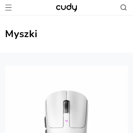
Przejdź
do
treści
Myszki