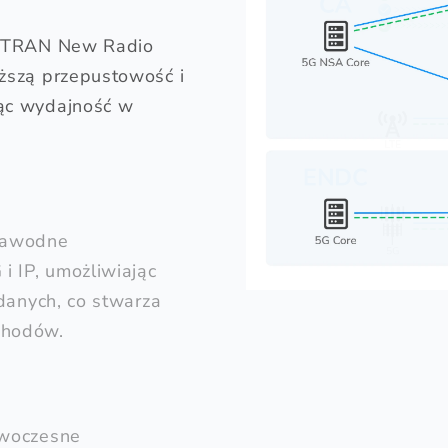
-UTRAN New Radio
ższą przepustowość i
ąc wydajność w
ezawodne
i IP, umożliwiając
danych, co stwarza
chodów.
owoczesne