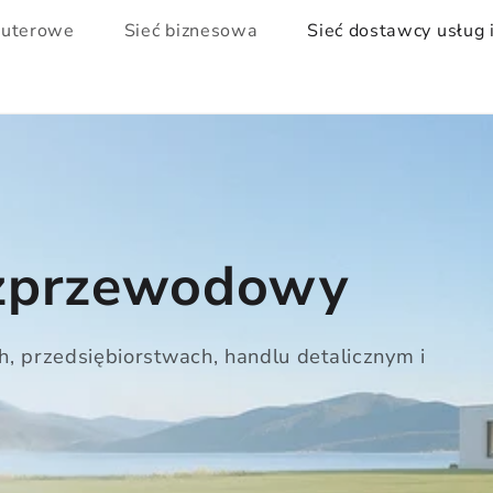
puterowe
Sieć biznesowa
Sieć dostawcy usług
ezprzewodowy
, przedsiębiorstwach, handlu detalicznym i