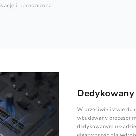
wację i uproszczoną
Dedykowany 
W przeciwieństwie do u
wbudowany procesor m
dedykowanym układzie 
elastyczność dla wdro