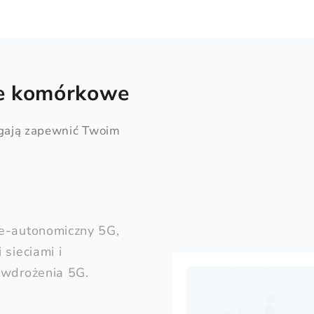
e komórkowe
agają zapewnić Twoim
ie-autonomiczny 5G,
 sieciami i
 wdrożenia 5G.