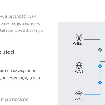
dową łączność Wi-Fi
apewniając zasięg w
stalacja dodatkowego
 sieci
idne rozwiązanie
acjach wymagających
zne ponowne