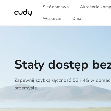
Przejdź
do
Sieć domowa
Akcesoria kom
treści
Wsparcie
O nas
Stały dostęp b
Zapewnij szybką łączność 5G i 4G w domach
przemyśle.