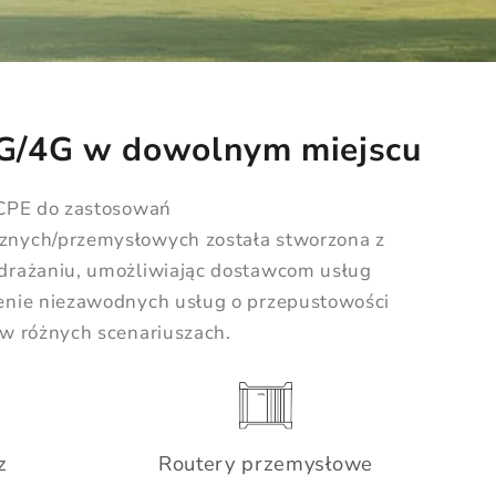
5G/4G w dowolnym miejscu
 CPE do zastosowań
nych/przemysłowych została stworzona z
drażaniu, umożliwiając dostawcom usług
enie niezawodnych usług o przepustowości
w różnych scenariuszach.
z
Routery przemysłowe