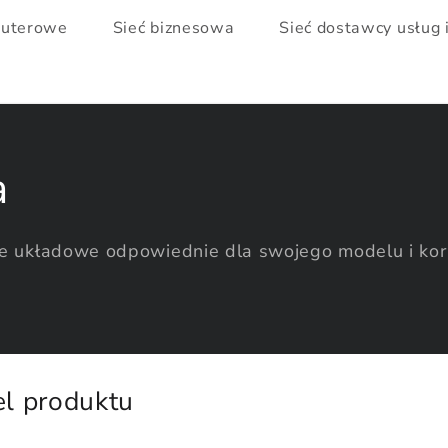
puterowe
Sieć biznesowa
Sieć dostawcy usług
a
 układowe odpowiednie dla swojego modelu i korz
el produktu