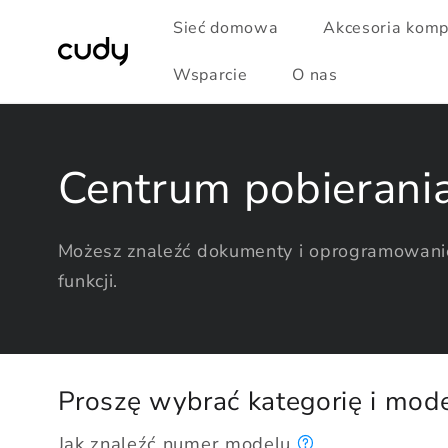
Przejdź
do
Sieć domowa
Akcesoria kom
treści
Wsparcie
O nas
Centrum pobierani
Możesz znaleźć dokumenty i oprogramowanie
funkcji.
Proszę wybrać kategorię i mod
Jak znaleźć numer modelu