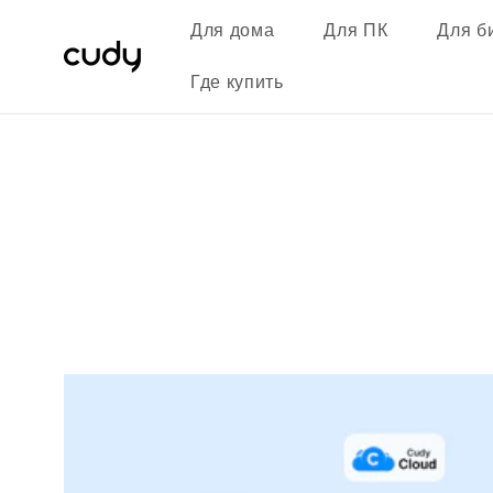
Перейти
к
Для дома
Для ПК
Для б
контенту
Где купить
Новости