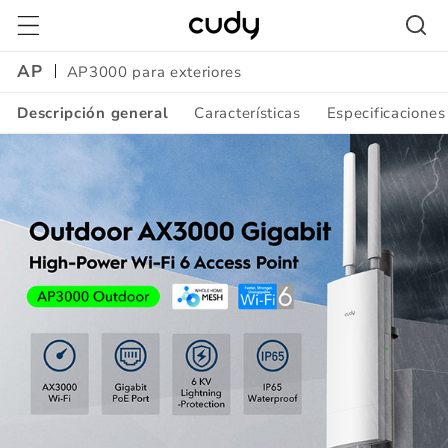
Ir
directamente
al contenido
AP
AP3000 para exteriores
Descripción general
Características
Especificaciones
Amazon
A+
Content