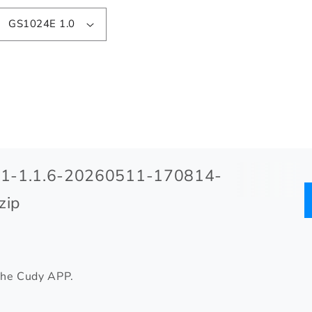
GS1024E 1.0
1-1.1.6-20260511-170814-
zip
the Cudy APP.