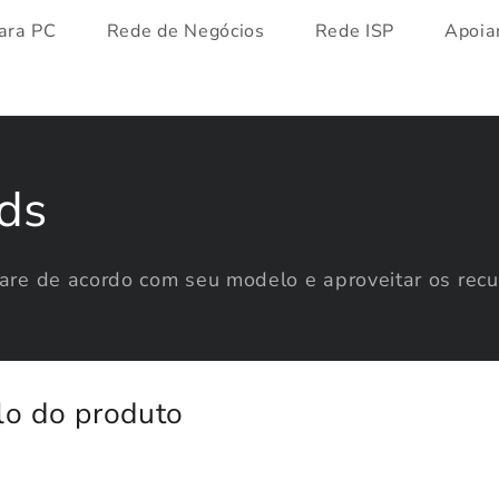
ara PC
Rede de Negócios
Rede ISP
Apoia
ds
re de acordo com seu modelo e aproveitar os recur
lo do produto