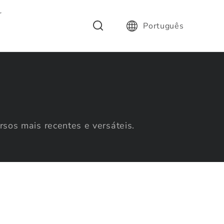
r
Português
sos mais recentes e versáteis.