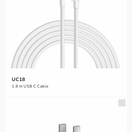
UC18
1.8 m USB C Cable