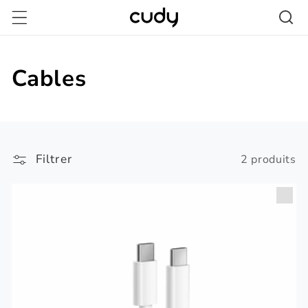
et
passer
au
contenu
Cables
Filtrer
2 produits