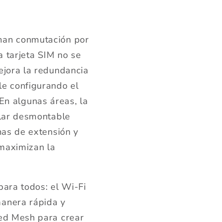
onan conmutación por
a tarjeta SIM no se
ejora la redundancia
le configurando el
n algunas áreas, la
ular desmontable
nas de extensión y
 maximizan la
para todos: el Wi-Fi
manera rápida y
red Mesh para crear