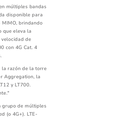
 en múltiples bandas
da disponible para
x4 MIMO, brindando
o que eleva la
 velocidad de
0 con 4G Cat. 4
.
la razón de la torre
r Aggregation, la
LT12 y LT700.
te."
n grupo de múltiples
ed (o 4G+). LTE-