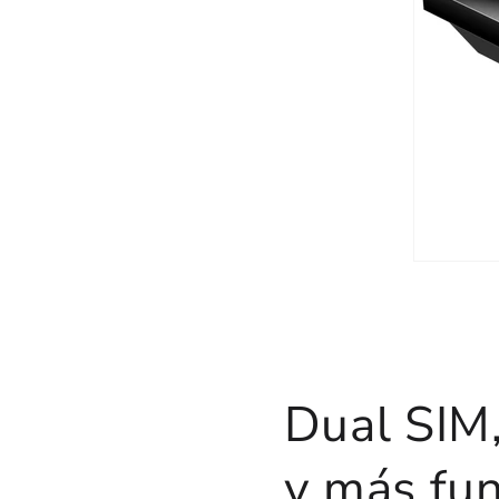
Dual SIM
y más fu