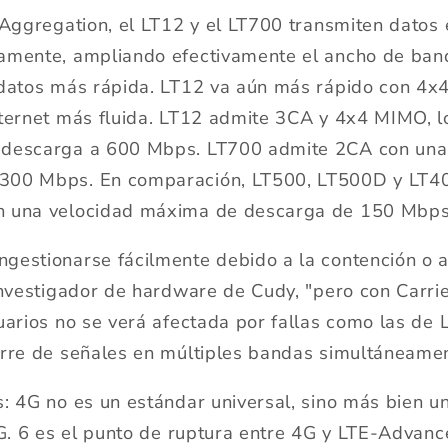
 Aggregation, el LT12 y el LT700 transmiten datos
amente, ampliando efectivamente el ancho de ban
 datos más rápida. LT12 va aún más rápido con 4
ternet más fluida. LT12 admite 3CA y 4x4 MIMO, l
 descarga a 600 Mbps. LT700 admite 2CA con una
300 Mbps. En comparación, LT500, LT500D y LT40
n una velocidad máxima de descarga de 150 Mbps
estionarse fácilmente debido a la contención o a 
investigador de hardware de Cudy, "pero con Carrie
uarios no se verá afectada por fallas como las de 
orre de señales en múltiples bandas simultáneamen
: 4G no es un estándar universal, sino más bien u
4G. 6 es el punto de ruptura entre 4G y LTE-Advanc