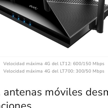
Velocidad máxima 4G del LT12: 600/150 Mbps
Velocidad máxima 4G del LT700: 300/50 Mbps
, antenas móviles des
nciones