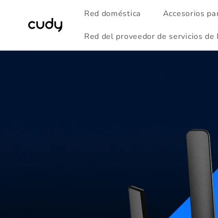
Ir
directamente
Red doméstica
Accesorios pa
al contenido
Red del proveedor de servicios de 